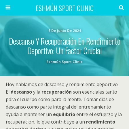
ESHMÚN SPORT CLINIC
5 De Junio De 2024
Descanso Y Recuperación En Rendimiento
Deportivo: Un Factor Crucial
Eshmún Sport Clinic
Hoy hablamos de descanso y rendimiento deportivo.
El
descanso
y la
recuperación
son esenciales tanto
para el cuerpo como para la mente. Tomar días de
descanso como parte integral del entrenamiento
ayuda a mantener un
equilibrio
entre el esfuerzo y la
recuperación, lo que contribuye a un
rendimiento