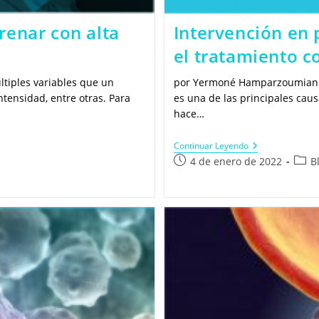
renar con alta
Intervención en 
el tratamiento c
ltiples variables que un
por Yermoné Hamparzoumian Ma
ntensidad, entre otras. Para
es una de las principales cau
hace…
Intervención
Continuar Leyendo
En
Publicación
Categ
4 de enero de 2022
B
Personas
de
de
Con
la
la
Dolor
Persistente.
entrada:
entra
¿Es
El
Tratamiento
Con
Fármacos
Una
Buena
Elección?