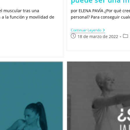
el muscular tras una
por ELENA PAVÍA ¿Por qué cre
a la función y movilidad de
personal? Para conseguir cualq
¿sabías
Continuar Leyendo
Que
Publicación
Cat
18 de marzo de 2022
…
de
de
Entrenar
la
la
Con
Un
entrada:
ent
Entrenador
Personal
Puede
Ser
Una
Inversión
A
Tu
Futuro?