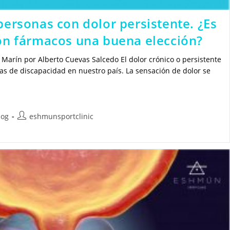
personas con dolor persistente. ¿Es
on fármacos una buena elección?
rín por Alberto Cuevas Salcedo El dolor crónico o persistente
sas de discapacidad en nuestro país. La sensación de dolor se
oría
Autor
log
eshmunsportclinic
de
la
da:
entrada: