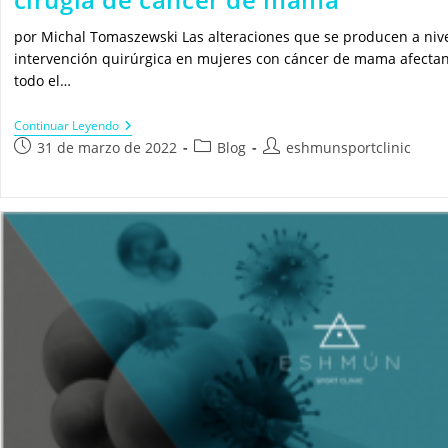
por Michal Tomaszewski Las alteraciones que se producen a niv
intervención quirúrgica en mujeres con cáncer de mama afectan 
todo el…
Cambios
Continuar Leyendo
En
Publicación
Categoría
Autor
31 de marzo de 2022
Blog
eshmunsportclinic
La
de
de
de
Activación
la
la
la
Muscular
Después
entrada:
entrada:
entrada:
De
Una
Cirugía
De
Cáncer
De
Mama