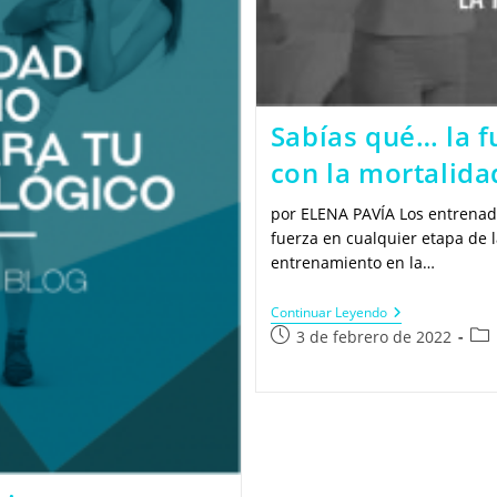
Sabías qué… la f
con la mortalida
por ELENA PAVÍA Los entrenado
fuerza en cualquier etapa de 
entrenamiento en la…
Sabías
Continuar Leyendo
Qué…
Publicación
Cat
3 de febrero de 2022
La
de
de
Fuerza
la
la
De
Presión
entrada:
ent
Está
Relacionada
Con
La
Mortalidad?