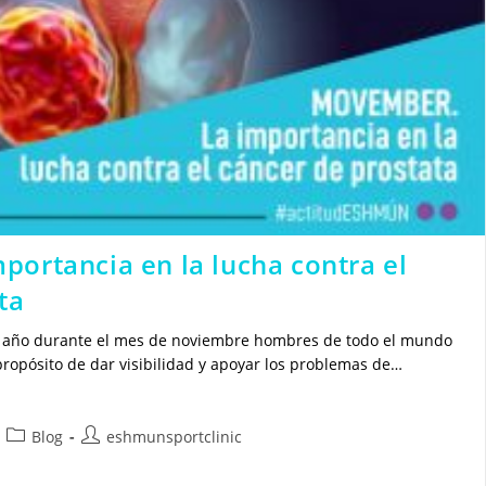
ortancia en la lucha contra el
ta
 año durante el mes de noviembre hombres de todo el mundo
propósito de dar visibilidad y apoyar los problemas de…
Categoría
Autor
Blog
eshmunsportclinic
de
de
la
la