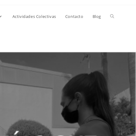
Alternar
Actividades Colectivas
Contacto
Blog
búsqueda
de
la
web