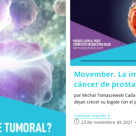
Movember. La imp
cáncer de prosta
por Michal Tomaszewski Cada
dejan crecer su bigote con el 
Movember.
Continuar Leyendo
La
Publicación
23 de noviembre de 2021
Importancia
de
En
la
La