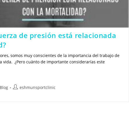
uerza de presión está relacionada
d?
res, somos muy conscientes de la importancia del trabajo de
la vida. ¿Pero cuánto de importante considerarías este
egoría
Autor
Blog
eshmunsportclinic
de
la
rada:
entrada: