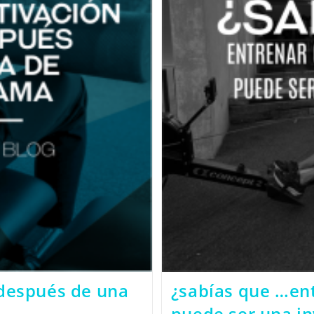
 después de una
¿sabías que …en
puede ser una in