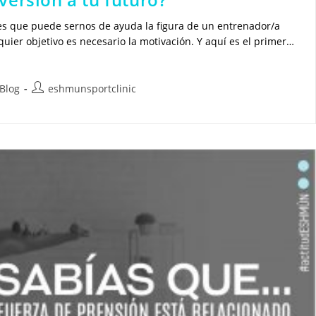
es que puede sernos de ayuda la figura de un entrenador/a
uier objetivo es necesario la motivación. Y aquí es el primer…
egoría
Autor
Blog
eshmunsportclinic
de
la
rada:
entrada: