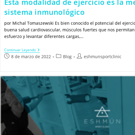
Esta modalidad de ejercicio es la m
sistema inmunológico
por Michal Tomaszewski Es bien conocido el potencial del ejercic
buena salud cardiovascular, músculos fuertes que nos permita
esfuerzo y levantar diferentes cargas,…
Esta
Continuar Leyendo
Modalidad
Publicación
Categoría
Autor
8 de marzo de 2022
Blog
eshmunsportclinic
De
de
de
de
Ejercicio
la
la
la
Es
La
entrada:
entrada:
entrada:
Mejor
Para
Tu
Sistema
Inmunológico