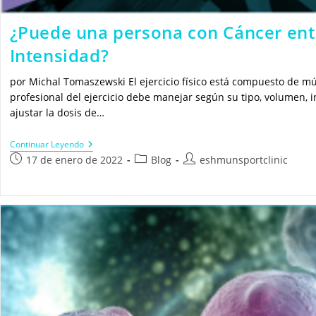
¿Puede una persona con Cáncer ent
Intensidad?
por Michal Tomaszewski El ejercicio físico está compuesto de mú
profesional del ejercicio debe manejar según su tipo, volumen, i
ajustar la dosis de…
¿Puede
Continuar Leyendo
Una
Publicación
Categoría
Autor
17 de enero de 2022
Blog
eshmunsportclinic
Persona
de
de
de
Con
la
la
la
Cáncer
Entrenar
entrada:
entrada:
entrada:
Con
Alta
Intensidad?