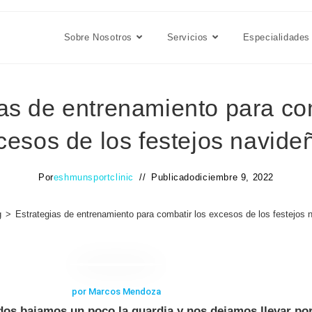
Sobre Nosotros
Servicios
Especialidades
as de entrenamiento para co
cesos de los festejos navide
Por
eshmunsportclinic
Publicado
diciembre 9, 2022
g
>
Estrategias de entrenamiento para combatir los excesos de los festejos 
por Marcos Mendoza
dos bajamos un poco la guardia y nos dejamos llevar por