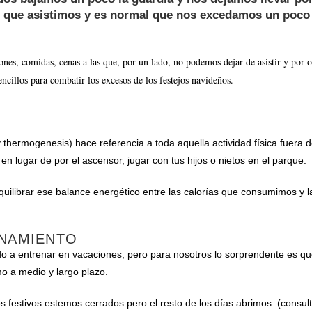
los que asistimos y es normal que nos excedamos un poc
s, comidas, cenas a las que, por un lado, no podemos dejar de asistir y por ot
ncillos para combatir los excesos de los festejos navideños.
y thermogenesis) hace referencia a toda aquella actividad física fuer
 en lugar de por el ascensor, jugar con tus hijos o nietos en el parque.
librar ese balance energético entre las calorías que consumimos y 
ENAMIENTO
 entrenar en vacaciones, pero para nosotros lo sorprendente es que 
mo a medio y largo plazo.
los festivos estemos cerrados pero el resto de los días abrimos. (consul