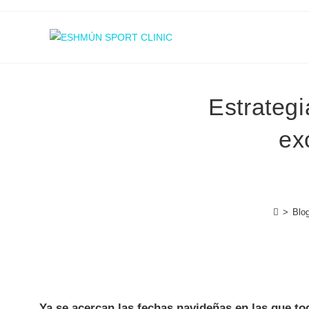
Estrategi
ex
>
Blo
Ya se acercan las fechas navideñas en las que to