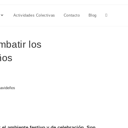
Actividades Colectivas
Contacto
Blog
mbatir los
ños
navideños
 el ambiente festivo y de celebración. Son