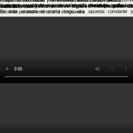
máquinas isotónicas
y de
entrenamiento cardiovascular.
Y en este aspecto el crecimiento ha sido tremendo, pasando a contar con plataformas de fuerza,
electromiografía de superficie
,
manguitos para restricción de flujo
,
gafas de realidad virtual
,
dinamómetros digitales
,
nuevos sistemas inerciales
, etc.
En este aspecto el centro hace una apuesta constante y decidida por mantenerse a la vanguardia.