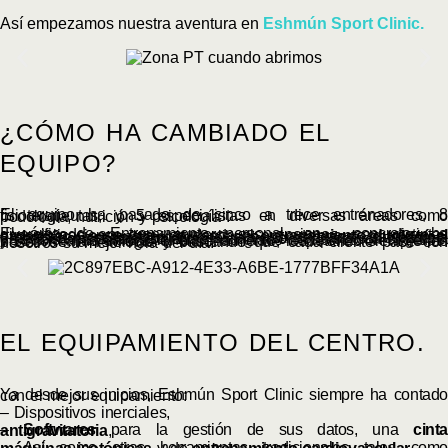
Así empezamos nuestra aventura en
Eshmún Sport Clinic.
¿CÓMO HA CAMBIADO EL
EQUIPO?
El equipo ha pasado de cinco a trece entrenadores, 8 fisioterapeutas, y 5 especialistas en diversas áreas como podología, nutrición y psicología .
El área de Entrenamiento personal, en concreto, ha diversificado en gran numero sus opciones, con distintas especializaciones que van desde el
entrenamiento durante el embaraz
o, entrenamiento aplicado a diversas
patologías
, expertos en r
eadaptaci
ón de lesiones,
entrenadores de
pilates,
y hasta
deportistas de élite
. Cada uno de ellos con su forma de ser, su manera de transmitir, su grado de aportación al grupo, y su forma de enfocar el entrenamiento, respetando siempre las bases de la fisiología y buscando que cada cliente pase con nosotros su mejor hora del día.
EL EQUIPAMIENTO DEL CENTRO.
Ya desde sus inicios, Eshmún Sport Clinic siempre ha contado con el mejor equipamiento:
– Dispositivos inerciales,
–
Softwares
para la gestión de sus datos, una
cinta antigravitatoria
,
– Así como otras herramientas tradicionales tales como