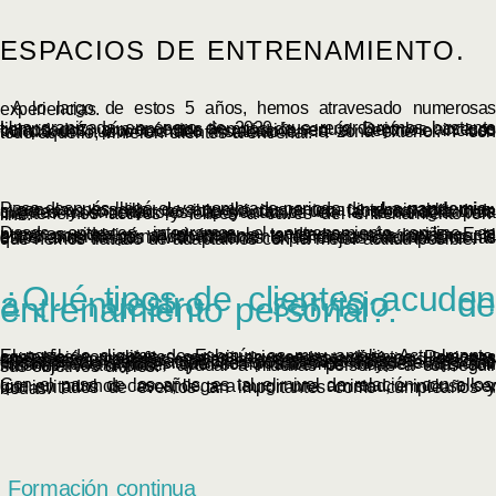
ESPACIOS DE ENTRENAMIENTO.
A lo largo de estos 5 años, hemos atravesado numerosas experiencias.
Una granizada
en enero de 2020 que recordaremos bastante tiempo, más aún en estos tiempos de sequía. Dejó los accesos colapsados, provocó una inundación en el centro e incluso hundió un nuevo techado instalado en la zona exterior. Y con todo aquello, vinieron clientes a entrenar.
Poco después llegó el ya nombrado periodo de
«La pandemia»
, con la pesadilla de aquella cuarentena interminable que superamos lo mejor posible gracias a una
fabulosa
actitud de clientes y entrenadores, apoyándonos en la tecnología para mantenernos activos y felices a través del entrenamiento on-line.
Desde entonces integramos el entrenamiento on-line en nuestras vidas, y ya siempre le tendremos más cariño
. Esta etapa nos obligó a rehacernos, teniendo que adaptarnos al entrenamiento permitido únicamente en zona exterior. Durante estos años hemos vivido muchas experiencias anómalas a las que hemos tratado de adaptarnos con la mejor actitud posible.
¿Qué tipos de clientes acuden
a nuestro servicio de
entrenamiento personal?.
El perfil de clientes de Eshmún es muy amplio. Actualmente, contamos con clientes con situaciones muy distintas. Personas con lesión medular, casos de readaptación por lesiones articulares, patologías cardíacas, procesos oncológicos, mujeres embarazadas, adultos mayores, deportistas amateurs y de alto rendimiento. Nuestra ambición es prepararnos para saber sobre el mayor número de situaciones posibles en las que el ejercicio físico puede ayudar, que como sabemos hoy en día, son muchas. Y así poder ayudar a muchas personas a conseguir sus objetivos diarios.
Con el paso de los años, es tal el nivel de relación con ellos, que en muchos casos, llega a surgir una amistad, e incluso ser los invitados de eventos tan importantes como cumpleaños y bodas.
Formación continua