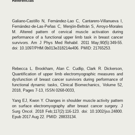
Referencias
Galiano-Castillo N, Fernández-Lao C, Cantarero-Villanueva I,
Fernández-de-Las-Peñas C, Menjón-Beltrán S, Arroyo-Morales
M. Altered pattern of cervical muscle activation during
performance of a functional upper limb task in breast cancer
survivors. Am J Phys Med Rehabil. 2011 May;90(5):349-55.
doi: 10.1097/PHM.0b013e318214e406. PMID: 21765253.
Rebecca L. Brookham, Alan C. Cudlip, Clark R. Dickerson,
Quantification of upper limb electromyographic measures and
dysfunction of breast cancer survivors during performance of
functional dynamic tasks, Clinical Biomechanics, Volume 52,
2018, Pages 7-13, ISSN 0268-0033,
Yang EJ, Kwon Y. Changes in shoulder muscle activity pattern
on surface electromyography after breast cancer surgery. J
Surg Oncol. 2018 Feb;117(2):116-123. doi: 10.1002/jso.24800.
Epub 2017 Aug 22. PMID: 28833134.