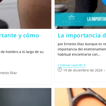
rtante y cómo
La importancia 
por Ernesto Díaz Aunque es re
importancia del enetrenamient
 de hombro a lo largo de su
habitual encontrarse con…
La
Continuar Leyendo
Importancia
Publicación
19 de diciembre de 2024
Del
rnesto Díaz
de
Entrenamiento
la
En
Adulto
entrada:
da:
Mayor