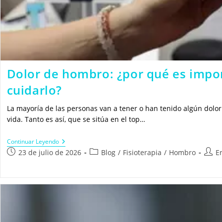
Dolor de hombro: ¿por qué es impo
cuidarlo?
La mayoría de las personas van a tener o han tenido algún dolor
vida. Tanto es así, que se sitúa en el top…
Dolor
Continuar Leyendo
De
Publicación
Categoría
Autor
23 de julio de 2026
Blog
/
Fisioterapia
/
Hombro
E
Hombro:
de
de
de
¿por
la
la
la
Qué
Es
entrada:
entrada:
entra
Importante
Y
Cómo
Cuidarlo?