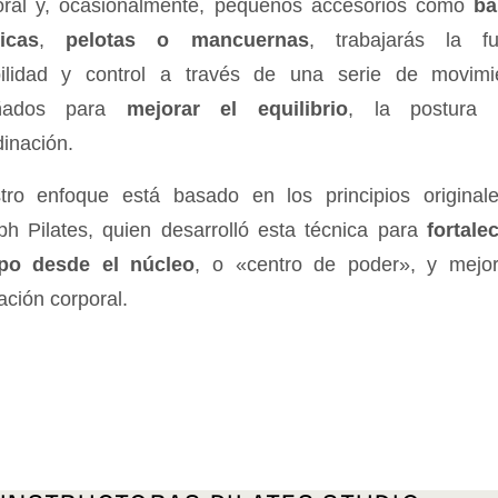
oral y, ocasionalmente, pequeños accesorios como
ba
ticas
,
pelotas o mancuernas
, trabajarás la fu
ibilidad y control a través de una serie de movimi
eñados para
mejorar el equilibrio
, la postura 
inación.
tro enfoque está basado en los principios original
ph Pilates, quien desarrolló esta técnica para
fortale
po desde el núcleo
, o «centro de poder», y mejor
ación corporal.