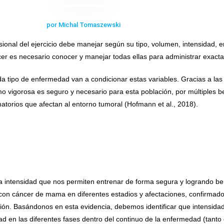
por Michal Tomaszewski
sional del ejercicio debe manejar según su tipo, volumen, intensidad, ent
cer es necesario conocer y manejar todas ellas para administrar exact
cada tipo de enfermedad van a condicionar estas variables. Gracias a la
o vigorosa es seguro y necesario para esta población, por múltiples be
matorios que afectan al entorno tumoral (Hofmann et al., 2018).
 intensidad que nos permiten entrenar de forma segura y logrando benef
s con cáncer de mama en diferentes estadios y afectaciones, confirma
ión. Basándonos en esta evidencia, debemos identificar que intensida
dad en las diferentes fases dentro del continuo de la enfermedad (tant