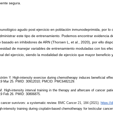
mente segura.
unológico agudo post ejercicio en población inmunodeprimida, por lo q
r administrar este tipo de entrenamiento. Podemos encontrar evidencia 
o basado en inhibidores de ARN (
Thorsen L, et al., 2020), por ello di
ecesidad de manejar variables de entrenamiento moduladas con los efect
al del ejercicio, siendo la modalidad de ejercicio que mayor beneficio 
öm Y. High-intensity exercise during chemotherapy induces beneficial effec
 2019 Mar 25. PMID: 30912010; PMCID: PMC6482129.
igh-intensity interval training in the therapy and aftercare of cancer pati
019 Feb 26. PMID: 30806875.
st cancer survivors: a systematic review.
BMC Cancer 21, 184 (2021).
https://
ntensity training during cisplatin-based chemotherapy for testicular cancer: 