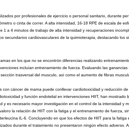
izados por profesionales de ejercicio o personal sanitario, durante p
ómetro o cinta de correr. A alta intensidad, 16-18 RPE de escala de e
 1 a 4 minutos de trabajo de alta intensidad y recuperaciones incomp
tos secundarios cardiovasculares de la quimioterapia, destacando los s
ogramas en los que no se encontrón diferencias realizando entrenamient
ervenciones incluían entrenamiento de fuerza. Evaluando las ganancias
ción trasversal del musculo, así como el aumento de fibras musculares
res con cáncer de mama puede conllevar cardiotoxicidad y reducción de
iotoxicidad y función endotelial en intervenciones HIIT, han mostrado b
ad y es necesario mayor investigación en el control de la intensidad y
aloro la relación de HIIT con la fatiga y el entrenamiento de fuerza, si
terleucina IL-6. Concluyendo en que los efectos de HIIT para la fatig
izados durante el tratamiento no presentaron ningún efecto adverso. A