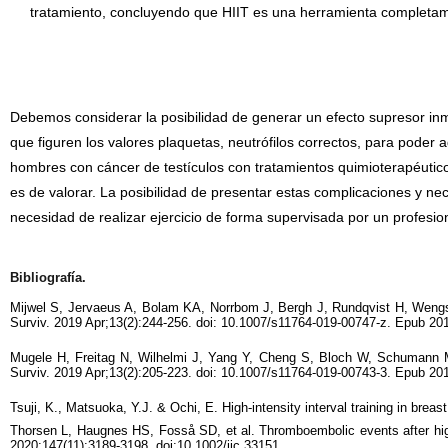
tratamiento, concluyendo que HIIT es una herramienta completa
Debemos considerar la posibilidad de generar un efecto supresor inm
que figuren los valores plaquetas, neutrófilos correctos, para pode
hombres con cáncer de testículos con tratamientos quimioterapéutic
es de valorar. La posibilidad de presentar estas complicaciones y n
necesidad de realizar ejercicio de forma supervisada por un profesion
Bibliografía.
Mijwel S, Jervaeus A, Bolam KA, Norrbom J, Bergh J, Rundqvist H, Wengstr
Surviv. 2019 Apr;13(2):244-256. doi: 10.1007/s11764-019-00747-z. Epub
Mugele H, Freitag N, Wilhelmi J, Yang Y, Cheng S, Bloch W, Schumann M. H
Surviv. 2019 Apr;13(2):205-223. doi: 10.1007/s11764-019-00743-3. Epub 2
Tsuji, K., Matsuoka, Y.J. & Ochi, E. High-intensity interval training in brea
Thorsen L, Haugnes HS, Fosså SD, et al. Thromboembolic events after high-i
2020;147(11):3189-3198. doi:10.1002/ijc.33151