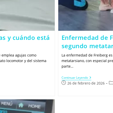
cas y cuándo está
Enfermedad de Fr
segundo metatar
que emplea agujas como
La enfermedad de Freiberg es
rato locomotor y del sistema
metatarsiano, con especial pre
parte…
Enfermedad
Continuar Leyendo
De
Publicación
Ca
26 de febrero de 2026
Freiberg:
de
de
Dolor
la
la
En
La
entrada:
en
Cabeza
Del
Segundo