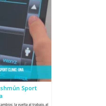
Metatarsiano
De
Una
Bailarina
Eshmún Sport
a
mbios: la vuelta al trabajo, al