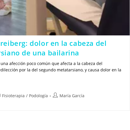
eiberg: dolor en la cabeza del
siano de una bailarina
 una afección poco común que afecta a la cabeza del
dilección por la del segundo metatarsiano, y causa dolor en la
tegoría
Autor
Fisioterapia
/
Podología
María García
de
la
trada:
entrada: