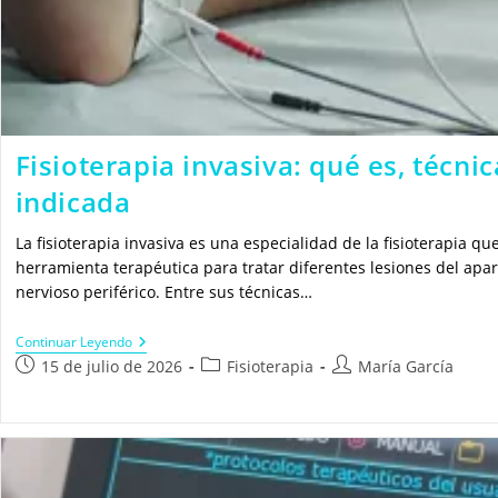
Fisioterapia invasiva: qué es, técni
indicada
La fisioterapia invasiva es una especialidad de la fisioterapia 
herramienta terapéutica para tratar diferentes lesiones del apa
nervioso periférico. Entre sus técnicas…
Fisioterapia
Continuar Leyendo
Invasiva:
Publicación
Categoría
Autor
15 de julio de 2026
Fisioterapia
María García
Qué
de
de
de
Es,
la
la
la
Técnicas
Y
entrada:
entrada:
entrada:
Cuándo
Está
Indicada